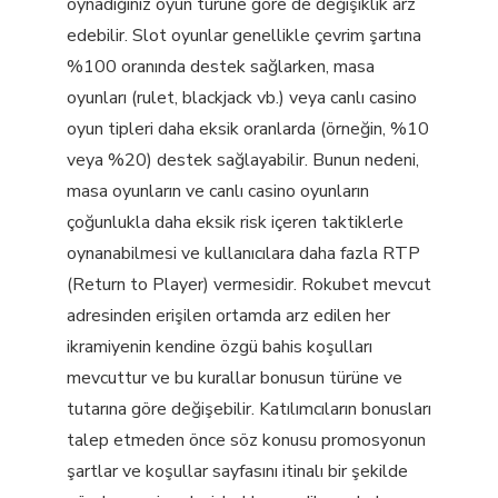
oynadığınız oyun türüne göre de değişiklik arz
edebilir. Slot oyunlar genellikle çevrim şartına
%100 oranında destek sağlarken, masa
oyunları (rulet, blackjack vb.) veya canlı casino
oyun tipleri daha eksik oranlarda (örneğin, %10
veya %20) destek sağlayabilir. Bunun nedeni,
masa oyunların ve canlı casino oyunların
çoğunlukla daha eksik risk içeren taktiklerle
oynanabilmesi ve kullanıcılara daha fazla RTP
(Return to Player) vermesidir. Rokubet mevcut
adresinden erişilen ortamda arz edilen her
ikramiyenin kendine özgü bahis koşulları
mevcuttur ve bu kurallar bonusun türüne ve
tutarına göre değişebilir. Katılımcıların bonusları
talep etmeden önce söz konusu promosyonun
şartlar ve koşullar sayfasını itinalı bir şekilde