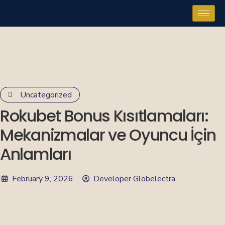
Uncategorized
Rokubet Bonus Kısıtlamaları:
Mekanizmalar ve Oyuncu İçin
Anlamları
February 9, 2026
Developer Globelectra