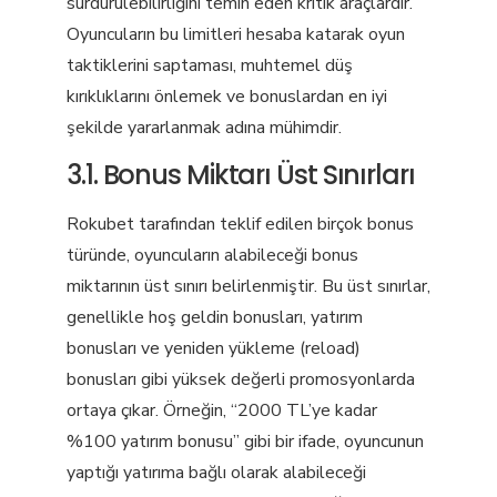
sürdürülebilirliğini temin eden kritik araçlardır.
Oyuncuların bu limitleri hesaba katarak oyun
taktiklerini saptaması, muhtemel düş
kırıklıklarını önlemek ve bonuslardan en iyi
şekilde yararlanmak adına mühimdir.
3.1. Bonus Miktarı Üst Sınırları
Rokubet tarafından teklif edilen birçok bonus
türünde, oyuncuların alabileceği bonus
miktarının üst sınırı belirlenmiştir. Bu üst sınırlar,
genellikle hoş geldin bonusları, yatırım
bonusları ve yeniden yükleme (reload)
bonusları gibi yüksek değerli promosyonlarda
ortaya çıkar. Örneğin, “2000 TL’ye kadar
%100 yatırım bonusu” gibi bir ifade, oyuncunun
yaptığı yatırıma bağlı olarak alabileceği