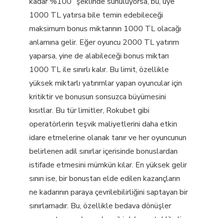
kadar %100” şeklinde sunuluyorsa, bu, üye
1000 TL yatırsa bile temin edebileceği
maksimum bonus miktarının 1000 TL olacağı
anlamına gelir. Eğer oyuncu 2000 TL yatırım
yaparsa, yine de alabileceği bonus miktarı
1000 TL ile sınırlı kalır. Bu limit, özellikle
yüksek miktarlı yatırımlar yapan oyuncular için
kritiktir ve bonusun sonsuzca büyümesini
kısıtlar. Bu tür limitler, Rokubet gibi
operatörlerin teşvik maliyetlerini daha etkin
idare etmelerine olanak tanır ve her oyuncunun
belirlenen adil sınırlar içerisinde bonuslardan
istifade etmesini mümkün kılar. En yüksek gelir
sınırı ise, bir bonustan elde edilen kazançların
ne kadarının paraya çevrilebilirliğini saptayan bir
sınırlamadır. Bu, özellikle bedava dönüşler