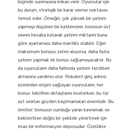
biçimde sunmasına imkan verir. Oyuncular için
bu durum, stratejik bir karar verme noktasını
temsil eder. Örneğin, çok yüksek bir yatırım
yapmayı düşünen bir katılımcının, bonusun üst
sınırını hesaba katarak yatırım miktarını buna
göre ayarlaması daha mantıklı olabilir. Eğer
maksimum bonusu zaten alıyorsa, daha fazla
yatırım yapmak ek bonus sağlamayacaktır. Bu
da oyuncuların daha farkında yatırım tercihleri
almasına yardımcı olur. Rokubet giriş adresi
üzerinden erişim sağlayan oyuncuların, her
bonus teklifinin detaylarını incelerken, bu tür
üst sınırları gözden kaçırmamaları önemlidir. Bu
limitler, bonusun sunduğu yararı kavramak ve
beklentileri doğru bir şekilde yönetmek için
esas bir enformasyon deposudur. Özellikle