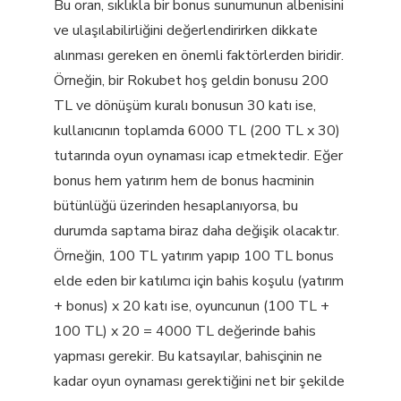
Bu oran, sıklıkla bir bonus sunumunun albenisini
ve ulaşılabilirliğini değerlendirirken dikkate
alınması gereken en önemli faktörlerden biridir.
Örneğin, bir Rokubet hoş geldin bonusu 200
TL ve dönüşüm kuralı bonusun 30 katı ise,
kullanıcının toplamda 6000 TL (200 TL x 30)
tutarında oyun oynaması icap etmektedir. Eğer
bonus hem yatırım hem de bonus hacminin
bütünlüğü üzerinden hesaplanıyorsa, bu
durumda saptama biraz daha değişik olacaktır.
Örneğin, 100 TL yatırım yapıp 100 TL bonus
elde eden bir katılımcı için bahis koşulu (yatırım
+ bonus) x 20 katı ise, oyuncunun (100 TL +
100 TL) x 20 = 4000 TL değerinde bahis
yapması gerekir. Bu katsayılar, bahisçinin ne
kadar oyun oynaması gerektiğini net bir şekilde