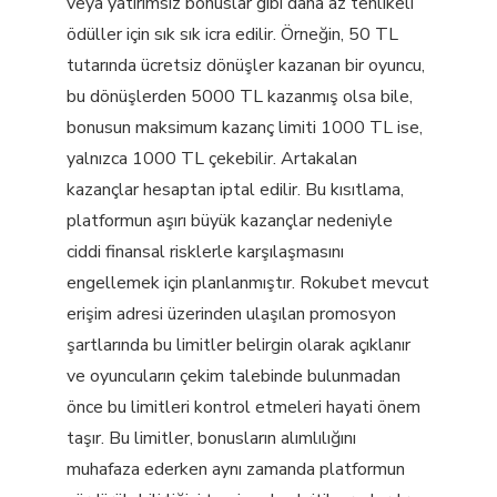
veya yatırımsız bonuslar gibi daha az tehlikeli
ödüller için sık sık icra edilir. Örneğin, 50 TL
tutarında ücretsiz dönüşler kazanan bir oyuncu,
bu dönüşlerden 5000 TL kazanmış olsa bile,
bonusun maksimum kazanç limiti 1000 TL ise,
yalnızca 1000 TL çekebilir. Artakalan
kazançlar hesaptan iptal edilir. Bu kısıtlama,
platformun aşırı büyük kazançlar nedeniyle
ciddi finansal risklerle karşılaşmasını
engellemek için planlanmıştır. Rokubet mevcut
erişim adresi üzerinden ulaşılan promosyon
şartlarında bu limitler belirgin olarak açıklanır
ve oyuncuların çekim talebinde bulunmadan
önce bu limitleri kontrol etmeleri hayati önem
taşır. Bu limitler, bonusların alımlılığını
muhafaza ederken aynı zamanda platformun