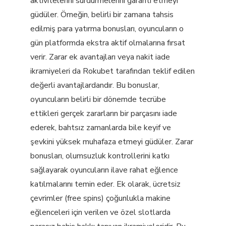
aktivitelerini sürdürmelerini garanti etmeyi
güdüler. Örneğin, belirli bir zamana tahsis
edilmiş para yatırma bonusları, oyuncuların o
gün platformda ekstra aktif olmalarına fırsat
verir. Zarar ek avantajları veya nakit iade
ikramiyeleri da Rokubet tarafından teklif edilen
değerli avantajlardandır. Bu bonuslar,
oyuncuların belirli bir dönemde tecrübe
ettikleri gerçek zararların bir parçasını iade
ederek, bahtsız zamanlarda bile keyif ve
şevkini yüksek muhafaza etmeyi güdüler. Zarar
bonusları, olumsuzluk kontrollerini katkı
sağlayarak oyuncuların ilave rahat eğlence
katılmalarını temin eder. Ek olarak, ücretsiz
çevrimler (free spins) çoğunlukla makine
eğlenceleri için verilen ve özel slotlarda