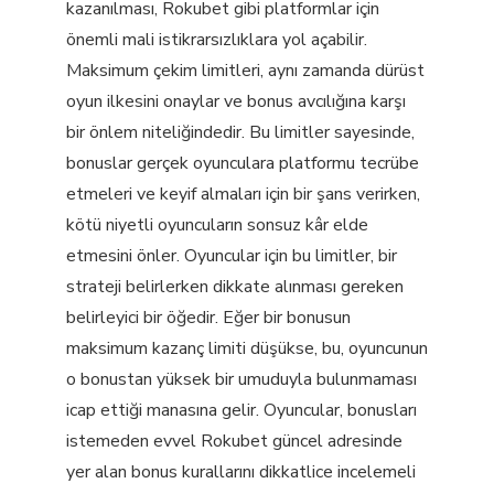
kazanılması, Rokubet gibi platformlar için
önemli mali istikrarsızlıklara yol açabilir.
Maksimum çekim limitleri, aynı zamanda dürüst
oyun ilkesini onaylar ve bonus avcılığına karşı
bir önlem niteliğindedir. Bu limitler sayesinde,
bonuslar gerçek oyunculara platformu tecrübe
etmeleri ve keyif almaları için bir şans verirken,
kötü niyetli oyuncuların sonsuz kâr elde
etmesini önler. Oyuncular için bu limitler, bir
strateji belirlerken dikkate alınması gereken
belirleyici bir öğedir. Eğer bir bonusun
maksimum kazanç limiti düşükse, bu, oyuncunun
o bonustan yüksek bir umuduyla bulunmaması
icap ettiği manasına gelir. Oyuncular, bonusları
istemeden evvel Rokubet güncel adresinde
yer alan bonus kurallarını dikkatlice incelemeli