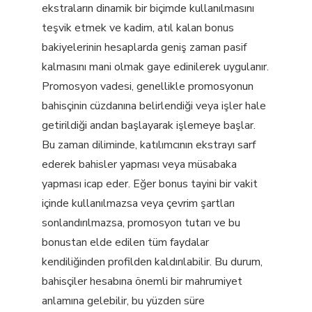
ekstraların dinamik bir biçimde kullanılmasını
teşvik etmek ve kadim, atıl kalan bonus
bakiyelerinin hesaplarda geniş zaman pasif
kalmasını mani olmak gaye edinilerek uygulanır.
Promosyon vadesi, genellikle promosyonun
bahisçinin cüzdanına belirlendiği veya işler hale
getirildiği andan başlayarak işlemeye başlar.
Bu zaman diliminde, katılımcının ekstrayı sarf
ederek bahisler yapması veya müsabaka
yapması icap eder. Eğer bonus tayini bir vakit
içinde kullanılmazsa veya çevrim şartları
sonlandırılmazsa, promosyon tutarı ve bu
bonustan elde edilen tüm faydalar
kendiliğinden profilden kaldırılabilir. Bu durum,
bahisçiler hesabına önemli bir mahrumiyet
anlamına gelebilir, bu yüzden süre